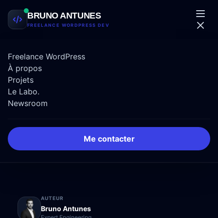
Aller au contenu
BRUNO ANTUNES
FREELANCE WORDPRESS DEV
Freelance WordPress
À propos
Projets
Le Labo.
BUSINESS
Newsroom
Jailbreak iOS 10 : 1,5
Me contacter
millions dollars
AUTEUR
Bruno Antunes
Expert Engineering