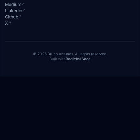
Medium
↗
Linkedin
↗
Github
↗
X
↗
© 2026 Bruno Antunes. All rights reserved.
Built with
Radicle
&
Sage