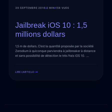
30 SEPTEMBRE 2016
2 MIN
158 VUES
Jailbreak iOS 10 : 1,5
millions dollars
1,5 m de dollars. C’est la quantité proposée par la société
Zerodium à quiconque parviendra à jailbreaker à distance
et sans possibilité de détection le très frais iOS 10.
Announcement – Our permanent bounty for iOS #0days
increased to $1,500,000. New prices for Android, Chrome,
Flash… https://t.co/fwqoXlbS0j — Zerodium (@Zerodium)
LIRE L'ARTICLE
29 septembre 2016 […]