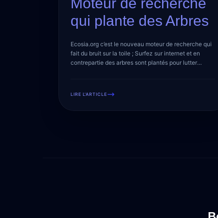
Moteur de recherche
qui plante des Arbres
Ecosia.org c’est le nouveau moteur de recherche qui
fait du bruit sur la toile ; Surfez sur internet et en
contrepartie des arbres sont plantés pour lutter
contre la déforestation. Qui sont-ils ? À chaque fois
que je tombe sur un nouveau concept, mon côté «
investigation » resurgit, surement le fruit d’une
LIRE L'ARTICLE
carrière de reporter dans […]
B