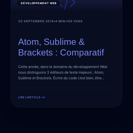
DÉVELOPPEMENT WEB
30 SEPTEMBRE 2016
4 MIN
199 VUES
Atom, Sublime &
Brackets : Comparatif
Cette année, dans le domaine du développement Web
nous distinguons 3 éditeurs de texte majeurs : Atom,
Sublime et Brackets. Écrire du code c’est bien, être
davantage productif c’est mieux ! Alors lequel choisir ?
Commençons par une analyse respective. Atom
Développé et enrichi par la communauté GitHub, Atom est
LIRE L'ARTICLE
conçu dans le but précis […]