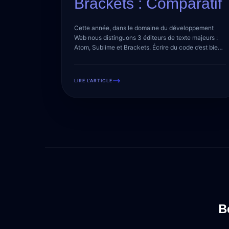
Brackets : Comparatif
Cette année, dans le domaine du développement
Web nous distinguons 3 éditeurs de texte majeurs :
Atom, Sublime et Brackets. Écrire du code c’est bien,
être davantage productif c’est mieux ! Alors lequel
choisir ? Commençons par une analyse respective.
Atom Développé et enrichi par la communauté
LIRE L'ARTICLE
GitHub, Atom est conçu dans le but précis […]
B