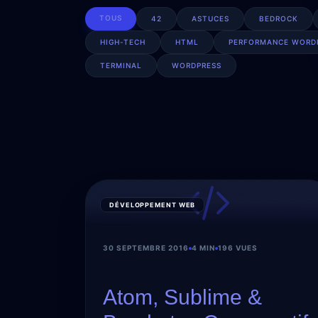
TOUS
42
ASTUCES
BEDROCK
HIGH-TECH
HTML
PERFORMANCE WORD
TERMINAL
WORDPRESS
DÉVELOPPEMENT WEB
30 SEPTEMBRE 2016
4 MIN
196 VUES
Atom, Sublime &