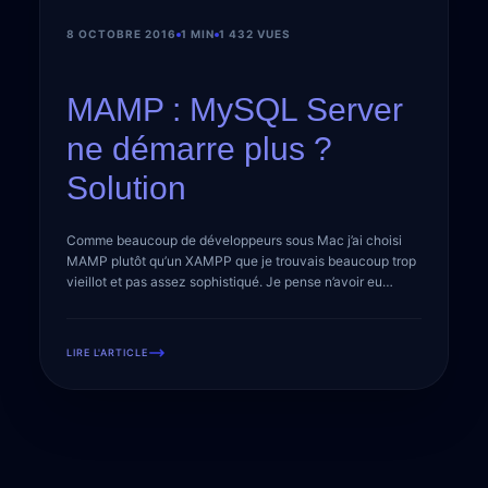
8 OCTOBRE 2016
1 MIN
1 432 VUES
MAMP : MySQL Server
ne démarre plus ?
Solution
Comme beaucoup de développeurs sous Mac j’ai choisi
MAMP plutôt qu’un XAMPP que je trouvais beaucoup trop
vieillot et pas assez sophistiqué. Je pense n’avoir eu
pratiquement jamais de bugs ou autres problèmes
contraignants sur MAMP depuis la version 2 mais fallait
que ça plante sur la toute dernière, MAMP 4. Vous
LIRE L'ARTICLE
développez sous OSX et […]