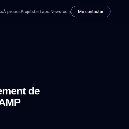
ss
À propos
Projets
Le Labo.
Newsroom
Me contacter
ement de
MAMP